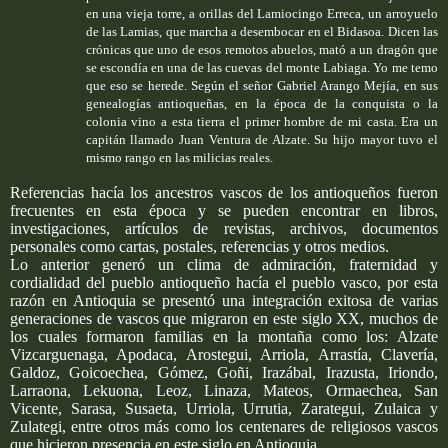
en una vieja torre, a orillas del Lamiocingo Erreca, un arroyuelo
de las Lamias, que marcha a desembocar en el Bidasoa. Dicen las
crónicas que uno de esos remotos abuelos, mató a un dragón que
se escondía en una de las cuevas del monte Labiaga. Yo me temo
que eso se herede. Según el señor Gabriel Arango Mejía, en sus
genealogías antioqueñas, en la época de la conquista o la
colonia vino a esta tierra el primer hombre de mi casta. Era un
capitán llamado Juan Ventura de Alzate. Su hijo mayor tuvo el
mismo rango en las milicias reales.
Referencias hacía los ancestros vascos de los antioqueños fueron
frecuentes en esta época y se pueden encontrar en libros,
investigaciones, artículos de revistas, archivos, documentos
personales como cartas, postales, referencias y otros medios.
Lo anterior generó un clima de admiración, fraternidad y
cordialidad del pueblo antioqueño hacía el pueblo vasco, por esta
razón en Antioquia se presentó una integración exitosa de varias
generaciones de vascos que migraron en este siglo XX, muchos de
los cuales formaron familias en la montaña como los: Alzate
Vizcarguenaga, Apodaca, Arostegui, Arriola, Arrastía, Clavería,
Galdoz, Goicoechea, Gómez, Goñi, Irazábal, Irazusta, Iriondo,
Larraona, Lekuona, Leoz, Linaza, Mateos, Ormaechea, San
Vicente, Sarasa, Susaeta, Urriola, Urrutia, Zarategui, Zulaica y
Zulategi, entre otros más como los centenares de religiosos vascos
que hicieron presencia en este siglo en Antioquia.