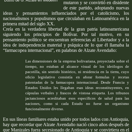
Busto de G. Alzate en Medellín
mutaron y se convirtió en disidente
de este partido, adoptando nuevas
ideas y pensamientos influenciados por el catolicismo, los
nacionalismos y populismos que circulaban en Latinoamérica en la
primera mitad del siglo XX.
Creía en la verdadera libertad de la gran patria latinoamericana
siguiendo los principios de Bolívar. Por tal motivo, en su
pensamiento político se encuentran referencias al Libertador y a la
idea de independencia material y psíquica de lo que él llamaba la
“farmacopea internacional”, en palabras de Alzate Avendaño:
Las dimensiones de la empresa bolivariana, proyectada sobre el
tiempo, no estaban al alcance visual de los ideólogos de
pacotilla, sin sentido histórico, ni residencia en la tierra, cuyo
oficio legislativo consistía en aforar formulas y recetas
patentadas de la farmacopea internacional. Desde Francia y
Estados Unidos les llegaban esas ideas reconstituyentes, en
cápsulas verbales y frascos de vistosa etiqueta. Los tribunos
jactanciosos acreditaban esos específicos de salud para las
naciones, como si cada Estado no fuese un organismo
funcionalmente diverso.
En sus líneas familiares estaba unido por todos lados con Antioquia,
hay que recordar que Alzate Avendaño nació cinco años después de
que Manizales fuera secesionado de Antioquia y se convirtiera en el