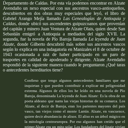
Departamento de Caldas. Por esta vía podemos encontrar en Alzate
Avendaño un nexo especial con sus ancestros vasco-antioqueños,
descubiertos en dos obras muy especiales que leyó, el libro de
Gabriel Arango Mejía llamado
Las Genealogías de Antioquia y
Caldas
, donde ubicó sus ascendentes guipuzcoanos que provenían
del capitán y minero Juan Ventura de Alzate Olais, quien desde San
Sebastián emigró a Antioquia a mediados del siglo XVII. La
segunda, fue la novela de Pío Baroja llamada
La leyenda de Juan
Alzate
, donde Gilberto descubrió más sobre sus ancestros vascos
según lo explica en una indagatoria en Manizales el 8 de octubre de
1943 ocasionada a raíz de haber participado en un paro de
trasportes en calidad de apoderado y dirigente. Alzate Avendaño
respondió de la siguiente manera cuando le preguntaron ¿Qué taras
o antecedentes hereditarios tiene?
Confieso que tengo algunos antecedentes familiares que me
inquietan y que pueden contribuir a explicar mi peligrosidad
extrema. Algunos de ellos los he leído en una novela de Pío
Baroja, denominada La leyenda de Juan Alzate: Es la obra de un
poeta aldeano que narra las viejas historias de su comarca. Los
Alzate, al decir de Baroja, eran los parientes mayores del país
vasco, tan viejos como el monte Larrún. Alzate, en vascuence,
quiere decir abundancia de alisos. El aliso es un árbol mágico en
la mitología centroeuropea. Por eso algunos han creído que el
primer Alzate era un mito solar. Los fundadores del linaje vivían